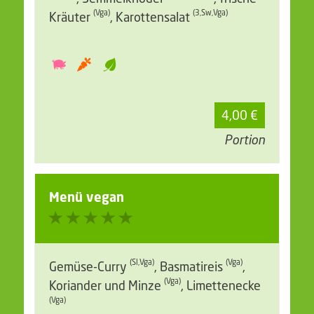
(Vga)
(3,Sw,Vga)
Kräuter
, Karottensalat
4,00 €
Portion
Menü vegan
(Sl,Vga)
(Vga)
Gemüse-Curry
, Basmatireis
,
(Vga)
Koriander und Minze
, Limettenecke
(Vga)