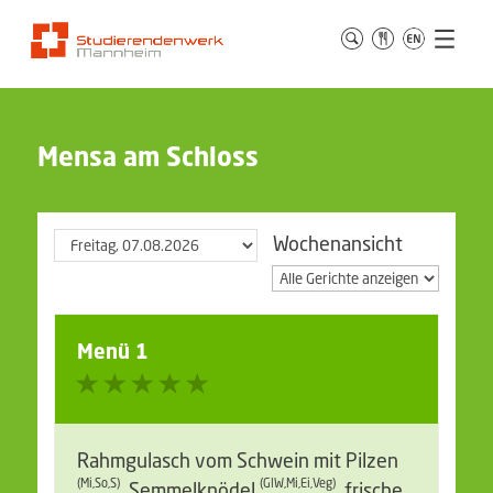
Mensa am Schloss
Wochenansicht
Menü 1
Rahmgulasch vom Schwein mit Pilzen
(Mi,So,S)
(GlW,Mi,Ei,Veg)
, Semmelknödel
, frische