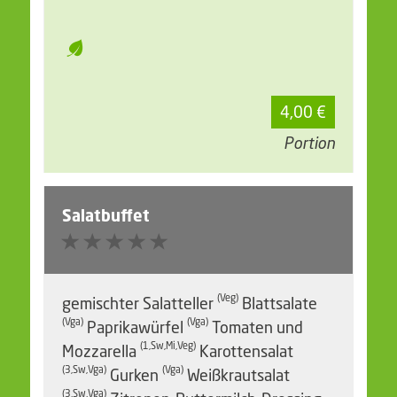
4,00 €
Portion
Salatbuffet
(Veg)
gemischter Salatteller
Blattsalate
(Vga)
(Vga)
Paprikawürfel
Tomaten und
(1,Sw,Mi,Veg)
Mozzarella
Karottensalat
(3,Sw,Vga)
(Vga)
Gurken
Weißkrautsalat
(3,Sw,Vga)