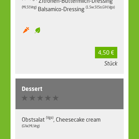
Zitronen-Buttermilch-Dressing
(Mi,Sf,Veg)
(1,Sw,Sf,So,GlH,Vga)
Balsamico-Dressing
4,50 €
Stück
Dessert
(Vga)
Obstsalat
, Cheesecake cream
(GlW,Mi,Veg)