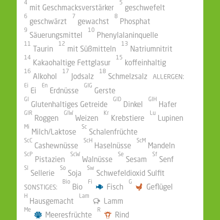
4
5
mit Geschmacksverstärker
geschwefelt
6
7
8
geschwärzt
gewachst
Phosphat
9
10
Säuerungsmittel
Phenylalaninquelle
11
12
13
Taurin
mit Süßmitteln
Natriumnitrit
14
15
Kakaohaltige Fettglasur
koffeinhaltig
16
17
18
Alkohol
Jodsalz
Schmelzsalz
ALLERGEN:
Ei
En
GIG
Ei
Erdnüsse
Gerste
Gl
GlD
GlH
Glutenhaltiges Getreide
Dinkel
Hafer
GlR
GlW
Kr
Lu
Roggen
Weizen
Krebstiere
Lupinen
Mi
Sc
Milch/Laktose
Schalenfrüchte
ScC
ScH
ScM
Cashewnüsse
Haselnüsse
Mandeln
ScP
ScW
Se
Sf
Pistazien
Walnüsse
Sesam
Senf
Sl
So
Sw
Sellerie
Soja
Schwefeldioxid Sulfit
Bio
Fi
G
Bio
Fisch
Geflügel
SONSTIGES:
H
Lam
Hausgemacht
Lamm
Me
R
Meeresfrüchte
Rind