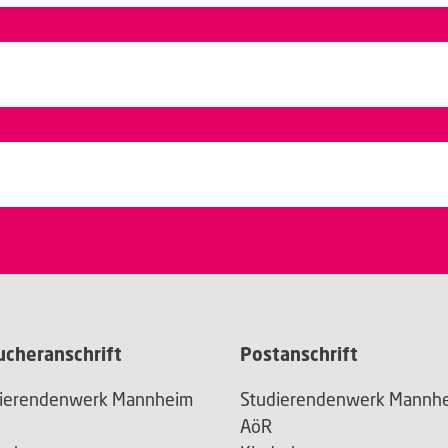
ucheranschrift
Postanschrift
dierendenwerk Mannheim
Studierendenwerk Mannh
AöR